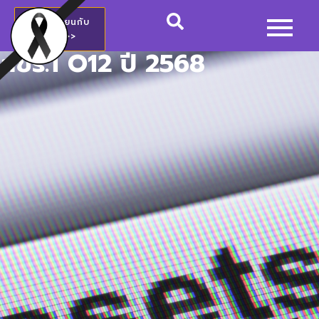
สมัครเรียนกับ
วชช.>>
สขร.1 O12 ปี 2568