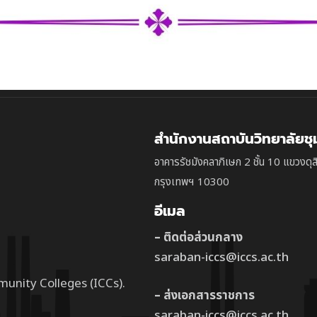
สำนักงานสถาบันวิทยาลัยช
อาคารรัชมังคลาภิเษก 2 ชั้น 10 แขวงดุส
กรุงเทพฯ 10300
อีเมล
– ติดต่อส่วนกลาง
saraban-iccs@iccs.ac.th
munity Colleges (ICCs).
– ส่งเอกสารราชการ
saraban-iccs@iccs.ac.th