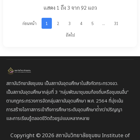
ห้องสอน
และการเรียนรู้
กิจกรรมเสริม
แสดง 1 ถึง 3 จาก 92 แถว
ศึกษา ในพระ
สำหรับชุมชน
หลักสูตรในด้าน
อุปถัมภ์สมเด็จ
สนับสนุนการจัด
คอมพิวเตอร์
พระเจ้าภคินี
ตั้งศูนย์สาละวิน
วิทยาศาสตร์
ก่อนหน้า
1
2
3
4
5
…
31
เธอ เจ้าฟ้า
ศึกษา และส่ง
ภาษา และดนตรี
เพชรรัตนราช
เสริมการศึกษาเชิง
ถัดไป
โดยสนับสนุน
สุดา สิริโสภา
พื้นที่ในบริบทพหุ
วิทยากร
พัณณวดี
วัฒนธรรม เพื่อ
ทรัพยากร และ
สังกัด
พัฒนาจังหวัด
การออกแบบ
สำนักงานเขต
แม่ฮ่องสอนอย่าง
หลักสูตร รวมถึง
พื้นที่การ
ยั่งยืน
ศึกษา
จัดอบรมและ
มัธยมศึกษา
กิจกรรมพัฒนา
แม่ฮ่องสอน
ทักษะ เพื่อเตรียม
สถาบันวิทยาลัยชุมชน เป็นสถาบันอุดมศึกษาในสังกัดกระทรวงอว.
ความพร้อมของผู้
เป็นสถาบัน
อุดมศึกษากลุ่มที่ 3
“กลุ่มพัฒนาชุมชนท้องถิ่นหรือชุมชนอื่น”
เรียนสู่การศึกษา
ต่อและการ
ตาม
กฎกระทรวงการจัดกลุ่มสถาบันอุดมศึกษา พ.ศ. 2564 ที่มุ่งเน้น
ประกอบอาชีพใน
การสร้างโอกาสการเข้าถึงการศึกษาระดับอุดมศึกษาต่ํากว่าปริญญา
อนาคต
และการเรียนรู้ตลอดชีวิตด้วยรูปแบบหลากหลาย
Copyright © 2026 สถาบันวิทยาลัยชุมชน Institute of