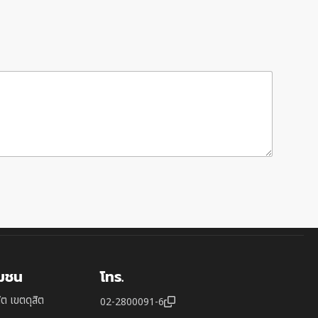
ุมชน
โทร.
ิต เขตดุสิต
02-2800091-6