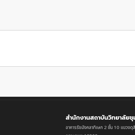
สำนักงานสถาบันวิทยาลัยช
อาคารรัชมังคลาภิเษก 2 ชั้น 10 แขวงดุส