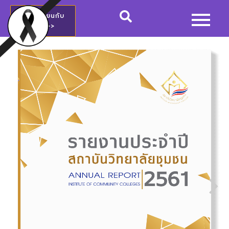
สมัครเรียนกับ
วชช.>>