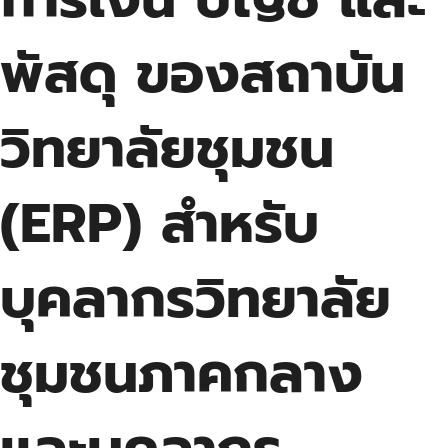
พัสดุ ของสถาบัน
วิทยาลัยชุมชน
(ERP) สำหรับ
บุคลากรวิทยาลัย
ชุมชนภาคกลาง