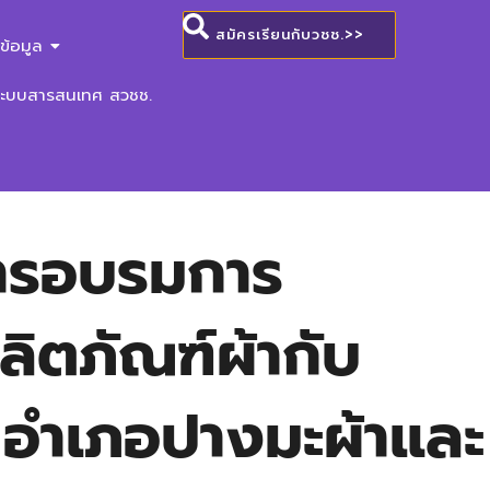
สมัครเรียนกับวชช.>>
ข้อมูล
ระบบสารสนเทศ สวชช.
การอบรมการ
ลิตภัณฑ์ผ้ากับ
า อำเภอปางมะผ้าและ