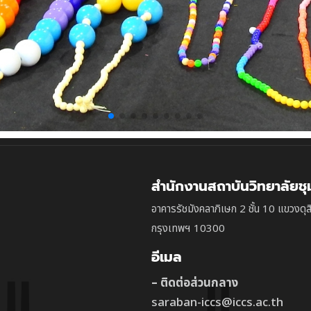
สำนักงานสถาบันวิทยาลัยช
อาคารรัชมังคลาภิเษก 2 ชั้น 10 แขวงดุส
กรุงเทพฯ 10300
อีเมล
– ติดต่อส่วนกลาง
saraban-iccs@iccs.ac.th