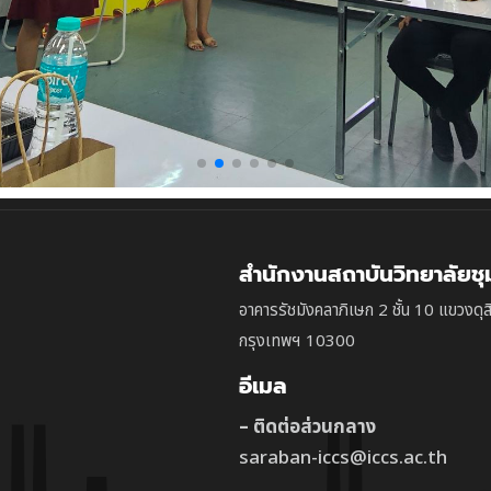
สำนักงานสถาบันวิทยาลัยช
อาคารรัชมังคลาภิเษก 2 ชั้น 10 แขวงดุส
กรุงเทพฯ 10300
อีเมล
– ติดต่อส่วนกลาง
saraban-iccs@iccs.ac.th