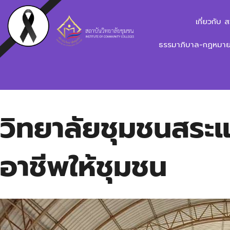
เกี่ยวกับ 
ธรรมาภิบาล-กฏหมาย-
วิทยาลัยชุมชนสระแ
อาชีพให้ชุมชน