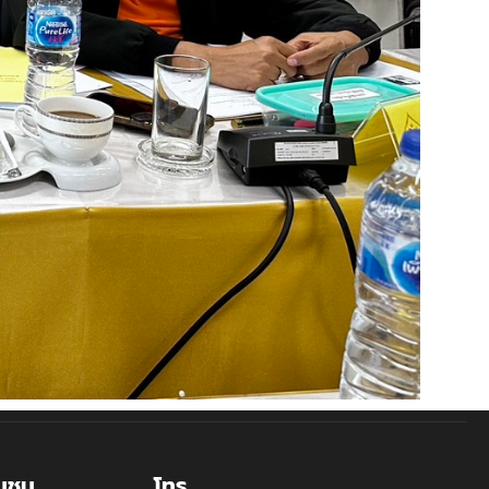
ุมชน
โทร.