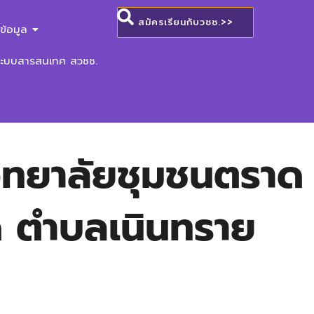
สมัครเรียนกับวชช.>>
ข้อมูล
ระบบสารสนเทศ สวชช.
ิทยาลัยชุมชนตราด
ด ตำบลเนินทราย