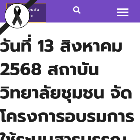
สมัครเรียนกับ
วชช.>>
วันที่ 13 สิงหาคม
2568 สถาบัน
วิทยาลัยชุมชน จัด
โครงการอบรมการ
ใช้ระบบสารบรรณ