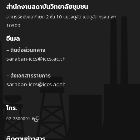
สำนักงานสถาบันวิทยาลัยชุมชน
อาคารรัชมังคลาภิเษก 2 ชั้น 10 แขวงดุสิต เขตดุสิต กรุงเทพฯ
10300
อีเมล
– ติดต่อส่วนกลาง
saraban-iccs@iccs.ac.th
– ส่งเอกสารราชการ
saraban-iccs@iccs.ac.th
โทร.
02-2800091-6
ติดตามข่าวสาร