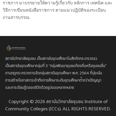
ราชการ มาบรรยายให้ความรู้เกี่ยวกับ หลักการ เทคนิค และ
วิธีการเขียนหนังสือราชการ ตามแนวปฏิบัติของระเบียบ
งานสารบรรณ
สถาบันวิทยาลัยชุมชน เป็นสถาบันอุดมศึกษาในสังกัดกระทรวงอว.
เป็นสถาบัน
อุดมศึกษากลุ่มที่ 3
“กลุ่มพัฒนาชุมชนท้องถิ่นหรือชุมชนอื่น”
ตาม
กฎกระทรวงการจัดกลุ่มสถาบันอุดมศึกษา พ.ศ. 2564 ที่มุ่งเน้น
การสร้างโอกาสการเข้าถึงการศึกษาระดับอุดมศึกษาต่ํากว่าปริญญา
และการเรียนรู้ตลอดชีวิตด้วยรูปแบบหลากหลาย
Copyright © 2026 สถาบันวิทยาลัยชุมชน Institute of
Community Colleges (ICCs). ALL RIGHTS RESERVED.