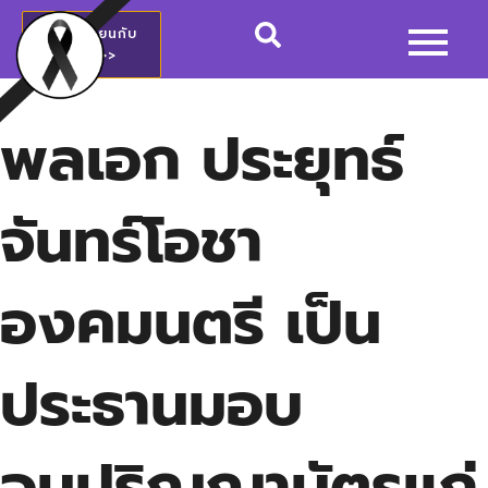
สมัครเรียนกับ
วชช.>>
พลเอก ประยุทธ์
จันทร์โอชา
องคมนตรี เป็น
ประธานมอบ
อนุปริญญาบัตรแก่