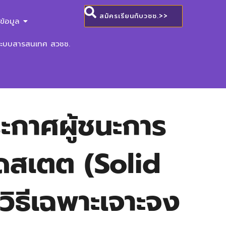
สมัครเรียนกับวชช.>>
ข้อมูล
ระบบสารสนเทศ สวชช.
ะกาศผู้ชนะการ
ิดสเตต (Solid
ิธีเฉพาะเจาะจง