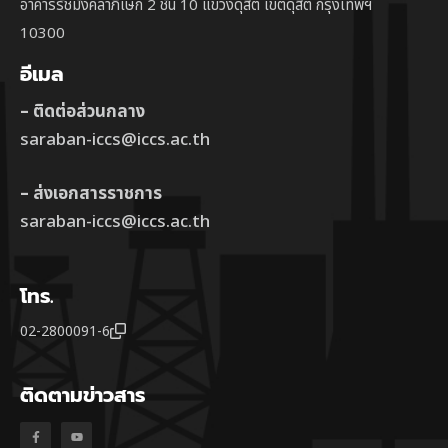
อาคารรัชมังคลาภิเษก 2 ชั้น 10 แขวงดุสิต เขตดุสิต กรุงเทพฯ
10300
อีเมล
– ติดต่อส่วนกลาง
saraban-iccs@iccs.ac.th
– ส่งเอกสารราชการ
saraban-iccs@iccs.ac.th
โทร.
02-2800091-6
ติดตามข่าวสาร