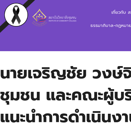
เกี่ยวกับ 
ธรรมาภิบาล-กฏหมาย-
นายเจริญชัย วงษ์จ
ชุมชน และคณะผู้บริ
แนะนำการดำเนินงา