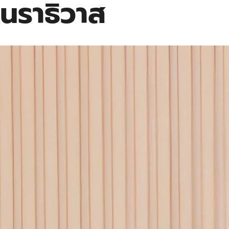
นราธิวาส