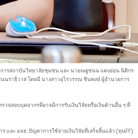
อำนวยการสถาบันวิทยาลัยชุมชน และ นายณฐชนน แตงอ่อน นิติกร
ชุมชนนราธิวาส โดยมี นางสาวอุไรวรรณ ชินพงษ์ ผู้อำนวยการ
จสอบบุคลากรที่อาจมีการรับเงินวิจัยหรือเงินด้านอื่น ๆ ที่
ละ มจธ. ปัญหาการใช้จ่ายเงินวิจัยที่เสร็จสิ้นแล้ว (ทุนFF)