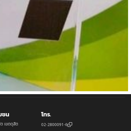
ุมชน
โทร.
ิต เขตดุสิต
02-2800091-6