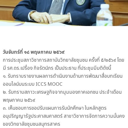
วันจันทร์ที่ ๑๘ พฤษภาคม ๒๕๖๙
การประชุมสภาวิชาการสถาบันวิทยาลัยชุมชน ครั้งที่ ๕/๒๕๖๙ โดย
มี รศ.ดร.เปรื่อง กิจรัตน์ภร เป็นประธาน ที่ประชุมมีมติดังนี้
๑. รับทราบรายงานผลการดำเนินงานด้านการพัฒนาสื่อบทเรียน
ออนไลน์บนระบบ ICCS MOOC
๒. รับทราบสภาวะเศรษฐกิจจากมุมมองภาคเอกชน ประจำเดือน
พฤษภาคม ๒๕๖๙
๓. เห็นชอบการขอปรับแผนการรับนักศึกษา ในหลักสูตร
อนุปริญญารัฐประศาสนศาสตร์ สาขาวิชาการจัดการความมั่นคง
ของวิทยาลัยชุมชนสมุทรสาคร