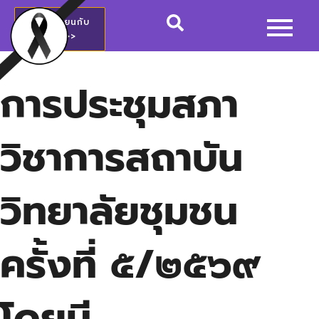
สมัครเรียนกับ
วชช.>>
การประชุมสภา
วิชาการสถาบัน
วิทยาลัยชุมชน
ครั้งที่ ๕/๒๕๖๙
โดยมี