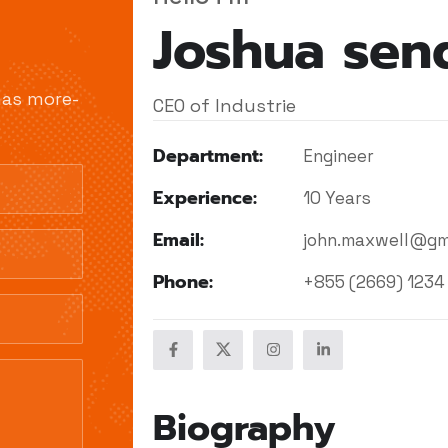
Joshua sen
has more-
CEO of Industrie
Department:
Engineer
Experience:
10 Years
Email:
john.maxwell@gm
Phone:
+855 (2669) 1234
Biography