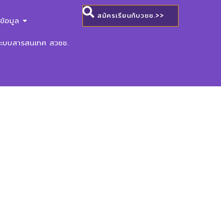
สมัครเรียนกับวชช.>>
ข้อมูล
ระบบสารสนเทศ สวชช.