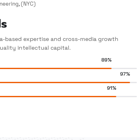
ineering, (NYC)
ls
ia-based expertise and cross-media growth
ality intellectual capital.
89%
97%
91%