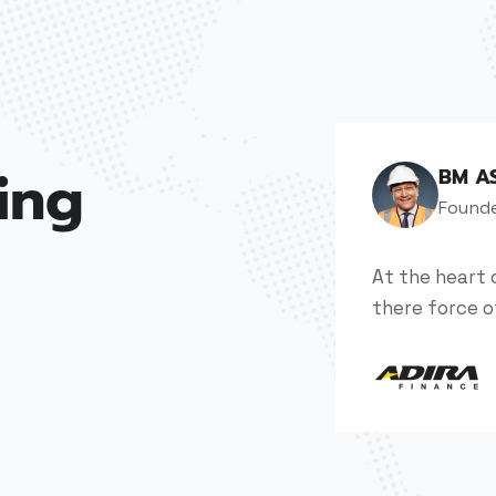
ing
BM A
Found
At the heart 
there force o