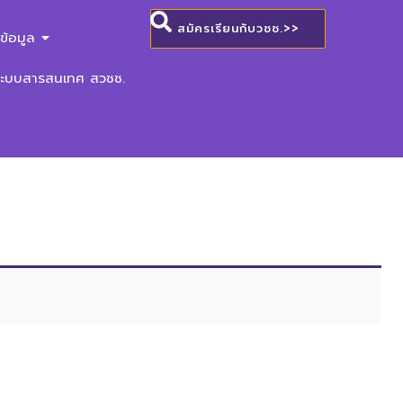
สมัครเรียนกับวชช.>>
ข้อมูล
ระบบสารสนเทศ สวชช.