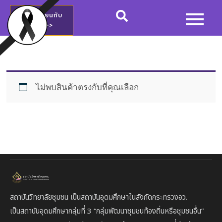
สมัครเรียนกับ
วชช.>>
ไม่พบสินค้าตรงกับที่คุณเลือก
สถาบันวิทยาลัยชุมชน เป็นสถาบันอุดมศึกษาในสังกัดกระทรวงอว.
เป็นสถาบัน
อุดมศึกษากลุ่มที่ 3
“กลุ่มพัฒนาชุมชนท้องถิ่นหรือชุมชนอื่น”