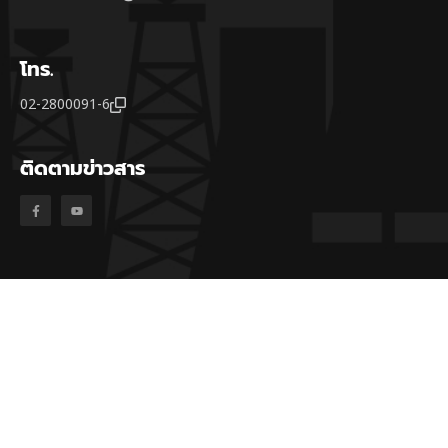
โทร.
02-2800091-6
ติดตามข่าวสาร