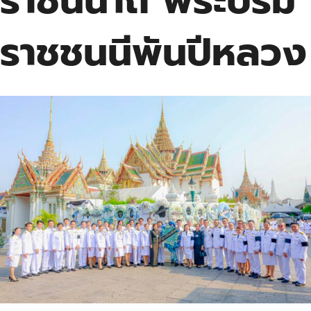
ราชินีนาถ พระบรม
ราชชนนีพันปีหลวง