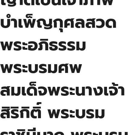
บำเพ็ญกุศลสวด
พระอภิธรรม
พระบรมศพ
สมเด็จพระนางเจ้า
สิริกิติ์ พระบรม