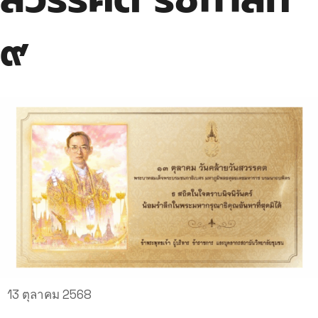
๙
13 ตุลาคม 2568