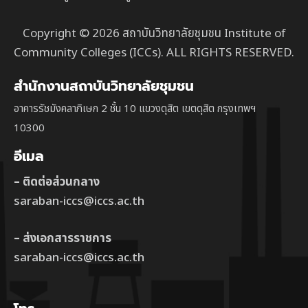
Copyright © 2026 สถาบันวิทยาลัยชุมชน Institute of
Community Colleges (ICCs). ALL RIGHTS RESERVED.
สำนักงานสถาบันวิทยาลัยชุมชน
อาคารรัชมังคลาภิเษก 2 ชั้น 10 แขวงดุสิต เขตดุสิต กรุงเทพฯ
10300
อีเมล
– ติดต่อส่วนกลาง
saraban-iccs@iccs.ac.th
– ส่งเอกสารราชการ
saraban-iccs@iccs.ac.th