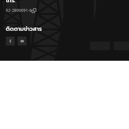
โทร.
02-2800091-6
ติดตามข่าวสาร