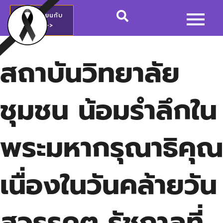
สมัครเรียนกับ
วชช.>>
สถาบันวิทยาลัย
ชุมชน น้อมรำลึกใน
พระมหากรุณาธิคุณ
เนื่องในวันคล้ายวัน
สวรรคต รัชกาลที่