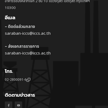
อาคารรัชมังคลาภิเษก 2 ชั้น 10 แขวงดุสิต เขตดุสิต กรุงเทพฯ
10300
อีเมล
– ติดต่อส่วนกลาง
saraban-iccs@iccs.ac.th
– ส่งเอกสารราชการ
saraban-iccs@iccs.ac.th
โทร.
02-2800091-6
ติดตามข่าวสาร