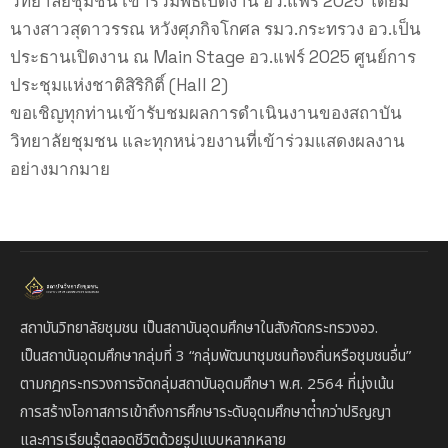
วิทยาลัยชุมชน เข้าร่วมพิธีเปิดงาน อว.แฟร์ 2025 โดยมี
นางสาวสุดาวรรณ หวังศุภกิจโกศล รมว.กระทรวง อว.เป็น
ประธานเปิดงาน ณ Main Stage อว.แฟร์ 2025 ศูนย์การ
ประชุมแห่งชาติสิริกิติ์ (Hall 2)
ขอเชิญทุกท่านเข้ารับชมผลการดำเนินงานของสถาบัน
วิทยาลัยชุมชน และทุกหน่วยงานที่เข้าร่วมแสดงผลงาน
อย่างมากมาย
สถาบันวิทยาลัยชุมชน เป็นสถาบันอุดมศึกษาในสังกัดกระทรวงอว.
เป็นสถาบัน
อุดมศึกษากลุ่มที่ 3
“กลุ่มพัฒนาชุมชนท้องถิ่นหรือชุมชนอื่น”
ตาม
กฎกระทรวงการจัดกลุ่มสถาบันอุดมศึกษา พ.ศ. 2564 ที่มุ่งเน้น
การสร้างโอกาสการเข้าถึงการศึกษาระดับอุดมศึกษาต่ํากว่าปริญญา
และการเรียนรู้ตลอดชีวิตด้วยรูปแบบหลากหลาย