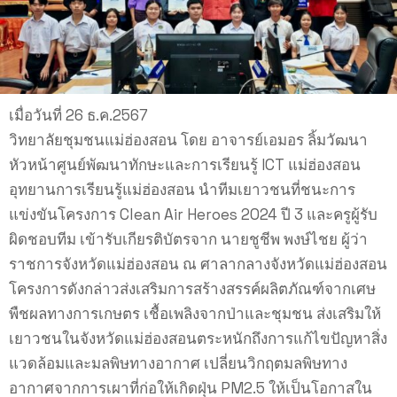
เมื่อวันที่ 26 ธ.ค.2567
วิทยาลัยชุมชนแม่ฮ่องสอน โดย อาจารย์เอมอร ลิ้มวัฒนา
หัวหน้าศูนย์พัฒนาทักษะและการเรียนรู้ ICT แม่ฮ่องสอน
อุทยานการเรียนรู้แม่ฮ่องสอน นำทีมเยาวชนที่ชนะการ
แข่งขันโครงการ Clean Air Heroes 2024 ปี 3 และครูผู้รับ
ผิดชอบทีม เข้ารับเกียรติบัตรจาก นายชูชีพ พงษ์ไชย ผู้ว่า
ราชการจังหวัดแม่ฮ่องสอน ณ ศาลากลางจังหวัดแม่ฮ่องสอน
โครงการดังกล่าวส่งเสริมการสร้างสรรค์ผลิตภัณฑ์จากเศษ
พืชผลทางการเกษตร เชื้อเพลิงจากป่าและชุมชน ส่งเสริมให้
เยาวชนในจังหวัดแม่ฮ่องสอนตระหนักถึงการแก้ไขปัญหาสิ่ง
แวดล้อมและมลพิษทางอากาศ เปลี่ยนวิกฤตมลพิษทาง
อากาศจากการเผาที่ก่อให้เกิดฝุ่น PM2.5 ให้เป็นโอกาสใน