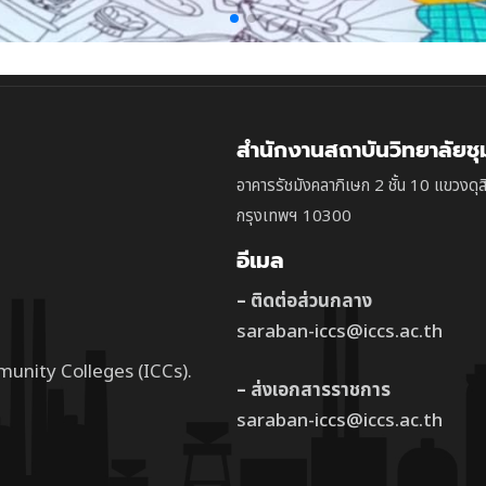
สำนักงานสถาบันวิทยาลัยช
อาคารรัชมังคลาภิเษก 2 ชั้น 10 แขวงดุส
กรุงเทพฯ 10300
อีเมล
– ติดต่อส่วนกลาง
saraban-iccs@iccs.ac.th
munity Colleges (ICCs).
– ส่งเอกสารราชการ
saraban-iccs@iccs.ac.th