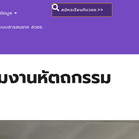
สมัครเรียนกับวชช.>>
ข้อมูล
ระบบสารสนเทศ สวชช.
รรมงานหัตถกรรม