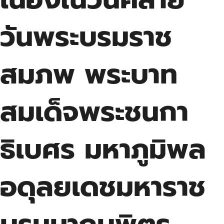
วันพระบรมราช
สมภพ พระบาท
สมเด็จพระชนกา
ธิเบศร มหาภูมิพล
อดุลยเดชมหาราช