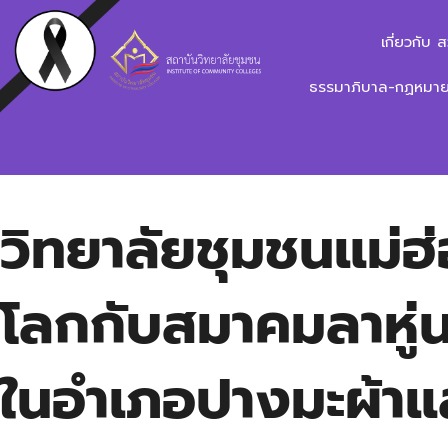
เกี่ยวกับ 
ธรรมาภิบาล-กฏหมาย-
วิทยาลัยชุมชนแม่ฮ
โลกกับสมาคมลาหู่น
ในอำเภอปางมะผ้าแ