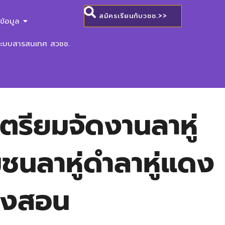
สมัครเรียนกับวชช.>>
ข้อมูล
ระบบสารสนเทศ สวชช.
ตรียมจัดงานลาหู่
มชนลาหู่ดำลาหู่แดง
่องสอน