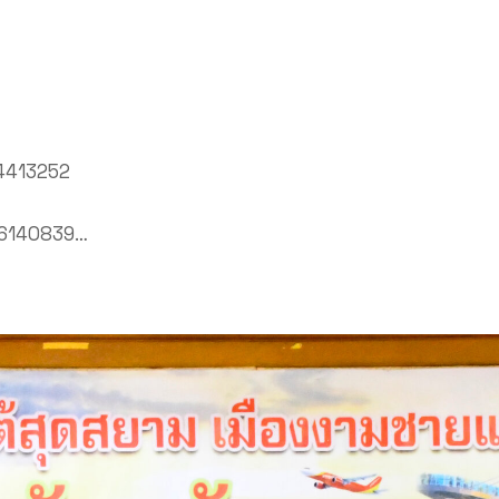
4413252
96140839…