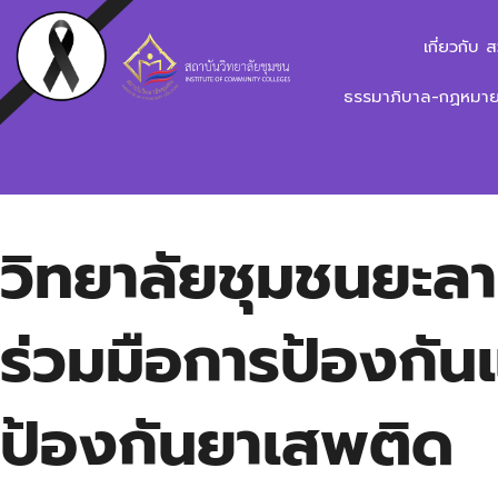
เกี่ยวกับ 
ธรรมาภิบาล-กฏหมาย-
วิทยาลัยชุมชนยะล
ร่วมมือการป้องกั
ป้องกันยาเสพติด