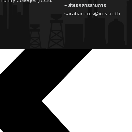
munity Colleges (ICCs).
– ส่งเอกสารราชการ
saraban-iccs@iccs.ac.th