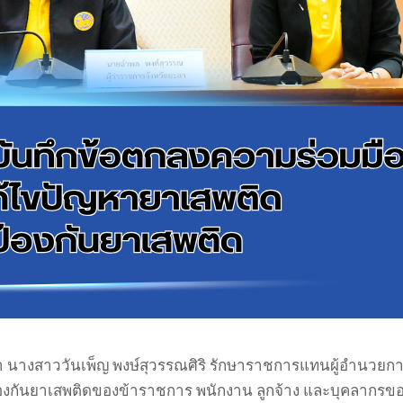
า นางสาววันเพ็ญ พงษ์สุวรรณศิริ รักษาราชการแทนผู้อำนวยก
กันยาเสพติดของข้าราชการ พนักงาน ลูกจ้าง และบุคลากรของ