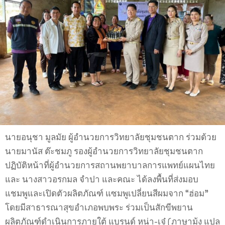
นายอนุชา มูลมัย ผู้อำนวยการวิทยาลัยชุมชนตาก ร่วมด้วย
นายมานัส ต๊ะชมภู รองผู้อำนวยการวิทยาลัยชุมชนตาก
ปฏิบัติหน้าที่ผู้อำนวยการสถานพยาบาลการแพทย์แผนไทย
และ นางสาวอรกมล จำปา และคณะ ได้ลงพื้นที่ส่งมอบ
แชมพูและเปิดตัวผลิตภัณฑ์ แซมพูเปลี่ยนสีผมจาก “ฮ่อม”
โดยมีสาธารณาสุขอำเภอพบพระ ร่วมเป็นสักขีพยาน
ผลิตภัณฑ์ดำเนินการภายใต้ แบรนด์ หน่า-เจ๋ (ภาษาม้ง แปล