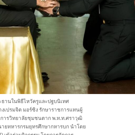
ประธานในพิธีไหวัครูและปฐบนิเทศ
งเปรมจิต มอร์ซิง รักษาราชการแทนผู้
การวิทยาลัยชุมชนตาก พ.ท.ท.ศราวุฒิ
ละนายทหารกรมยุทรศึกษากหารบก นำโดย
OM) เข้าร่วมกิจกรรม โดยการจัดการ