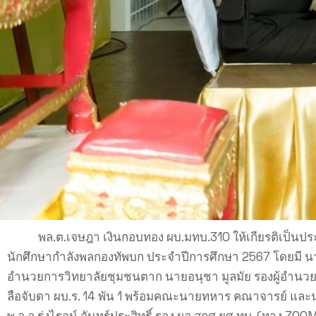
พล.ต.เจษฎา เงินกอบทอง ผบ.มทบ.310 ให้เกียรติเป็น
นักศึกษากำลังพลกองทัพบก ประจำปีการศึกษา 2567 โดยมี นา
อำนวยการวิทยาลัยชุมชนตาก นายอนุชา มูลมัย รองผู้อำนวย
ลือจับดา ผบ.ร. 14 พัน 1 พร้อมคณะนายทหาร คณาจารย์ แ
พ.อ.อ.รุ่งไรจน์ จันทร์ประสิทธิ์ รอง.ผอ.สกศ.ยศ.ทบ. (ทาง ZO