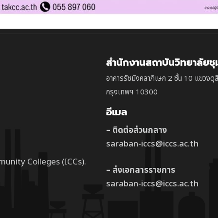
สำนักงานสถาบันวิทยาลัยช
อาคารรัชมังคลาภิเษก 2 ชั้น 10 แขวงดุส
กรุงเทพฯ 10300
อีเมล
– ติดต่อส่วนกลาง
saraban-iccs@iccs.ac.th
munity Colleges (ICCs).
– ส่งเอกสารราชการ
saraban-iccs@iccs.ac.th