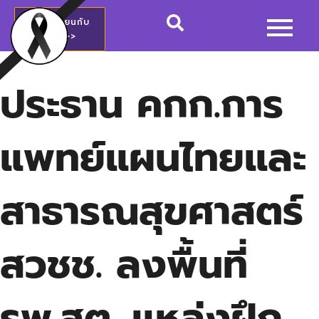
สมัครเรียนกับ
วชช.>>
ประธาน คกก.การ
แพทย์แผนไทยและ
สาธารณสุขศาสตร์
สวชช. ลงพื้นที่
รพ.สต. แหล่งฝึก