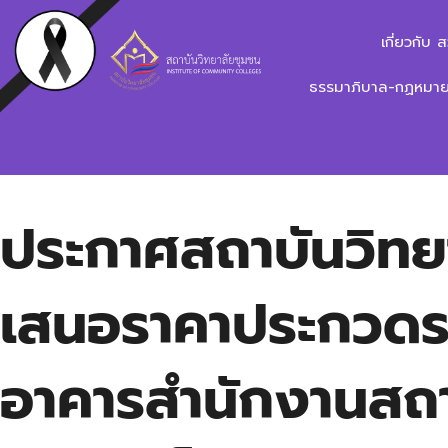
เกี่ยวกับ 
ธรรมาภิบาล-กฏหมาย-
ประกาศสถาบันวิทยา
เสนอราคาประกวดร
อาคารสำนักงานสถา