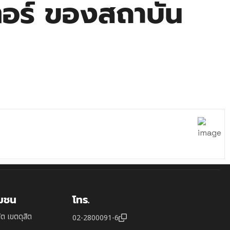
ตอร์ ของสถาบัน
ุมชน
โทร.
ิต เขตดุสิต
02-2800091-6