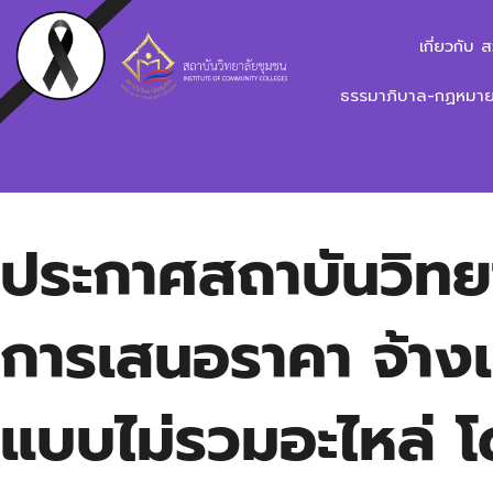
เกี่ยวกับ 
ธรรมาภิบาล-กฏหมาย-
ประกาศสถาบันวิทยาล
การเสนอราคา จ้างเ
แบบไม่รวมอะไหล่ โ