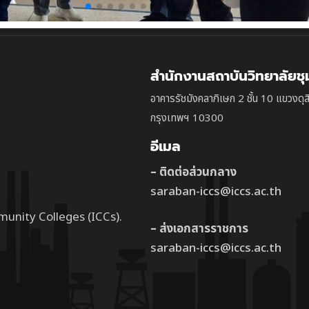
สำนักงานสถาบันวิทยาลัยช
อาคารรัชมังคลาภิเษก 2 ชั้น 10 แขวงดุส
กรุงเทพฯ 10300
อีเมล
– ติดต่อส่วนกลาง
saraban-iccs@iccs.ac.th
munity Colleges (ICCs).
– ส่งเอกสารราชการ
saraban-iccs@iccs.ac.th