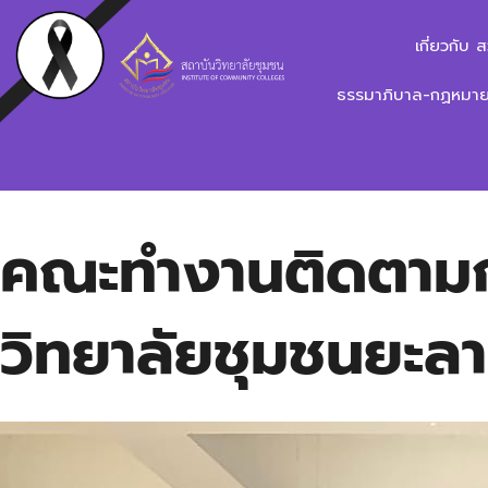
เกี่ยวกับ 
ธรรมาภิบาล-กฏหมาย-
คณะทำงานติดตามกา
วิทยาลัยชุมชนยะลา