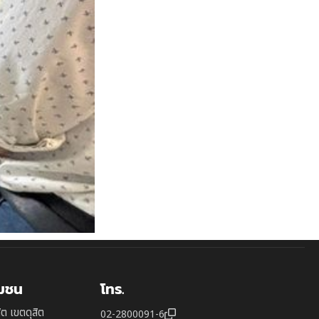
ุมชน
โทร.
ิต เขตดุสิต
02-2800091-6