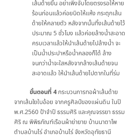
เส้นด้ายขึ้น อย่าเพิ่งจับโดยตรงรอให้หาย
ร้อนก่อนแล้วค่อยบิดให้แห้ง กระตุกเส้น
ด้ายให้คลายตัว หลังจากนั้นทิ้งเส้นด้ายไว้
ประมาณ 5 ชั่วโมง แล้วค่อยล้างน้ำสะอาด
ครบเวลาแล้วให้นำเส้นด้ายไปล้างน้ำ จะ
เป็นน้ำประปาหรือน้ำคลองก็ได้ ล้าง
จนกว่าน้ำจะใสหลังจากล้างเส้นด้ายจน
สะอาดแล้ว ให้นำเส้นด้ายไปตากในที่ร่ม
ขั้นตอนที่ 4
กระบวนการทอผ้าเส้นด้าย
จากเส้นใยใบอ้อย จากครูศิลป์ของแผ่นดิน ในปี
พ.ศ.2560 ป้าจำปี ธรรมศิริ และคุณจรรยา ธรรม
ศิริ ณ พิพิธภัณฑ์เรือนผ้าย่ายาย บ้านนาตาโพ
ตำบลบ้านไร่ อำเภอบ้านไร่ จังหวัดอุทัยธานี