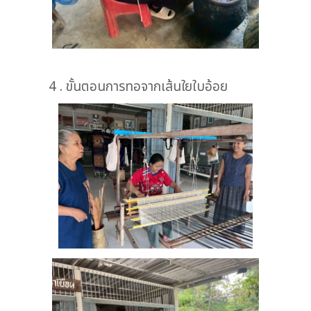
4 . ขั้นตอนการทอจากเส้นใยใบอ้อย