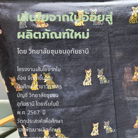
เส้นใยจากใบอ้อยสู่
ผลิตภัณฑ์ใหม่
โดย วิทยาลัยชุมชนอุทัยธานี
โครงงานเส้นใยจากใบ
อ้อย จัดทำขึ้นโดย
นักศึกษาสาขาวิชาการ
บัญชี วิทยาลัยชุมชน
อุทัยธานี โดยเริ่มในปี
พ.ศ. 2567 มี
วัตถุประสงค์เพื่อศึกษา
และพัฒนาผลิตภัณฑ์