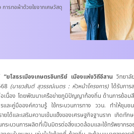
ยว การทอผ้าด้วยใยจากเศษวัสดุ
น์
“ยโสธรเมืองเกษตรอินทรีย์ เมืองแห่งวิถีอีสาน
วิทยาลัย
-2568
(นายวสันต์ สุวรรณ์เนตร : หัวหน้าโครงการ)
ได้รับการส
ต่อเนื่อง โดยพัฒนาเครือข่ายภูมิปัญญาท้องถิ่น ด้านการย้
รและคู่มือองค์ความรู้ ใช้กระบวนการทาง ววน. ทำให้ชุม
้างรายได้และเสริมความเข้มแข็งของเศรษฐกิจฐานราก เกิดทัก
บวนการผลิตที่เป็นมิตรต่อสิ่งแวดล้อมและใช้ทรัพยากรอย่าง