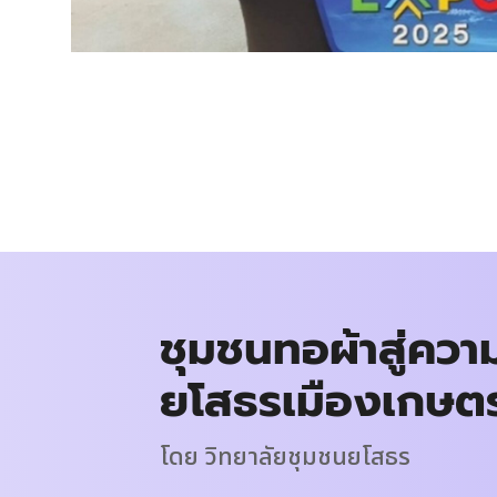
ชุมชนทอผ้าสู่ความย
ยโสธรเมืองเกษตร
โดย วิทยาลัยชุมชนยโสธร