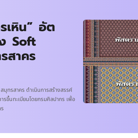
เหิน” อัต
าง Soft
ทรสาคร
ุมชนสมุทรสาคร ดำเนินการสร้างสรรค์
ารขึ้นทะเบียนโดยกรมศิลปากร เพื่อ
คร